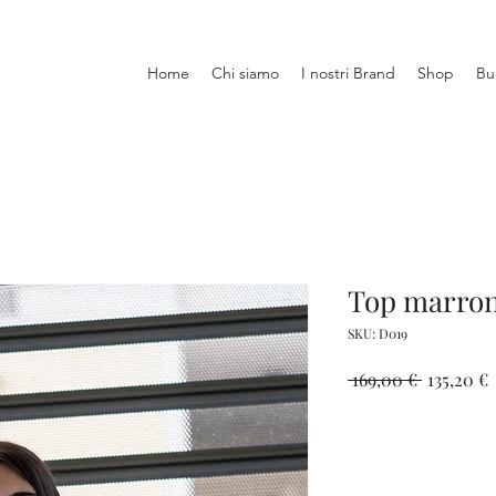
Home
Chi siamo
I nostri Brand
Shop
Bu
Top marron
SKU: D019
Prezzo
 169,00 € 
135,20 €
regolare
s