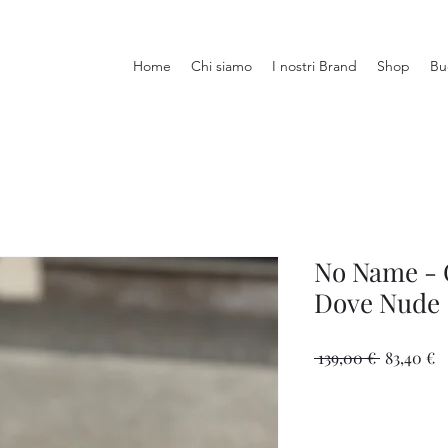
Home
Chi siamo
I nostri Brand
Shop
Bu
No Name - 
Dove Nude
Prezzo
P
 139,00 € 
83,40 €
regolare
s