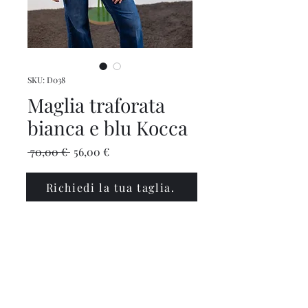
SKU: D038
Maglia traforata
bianca e blu Kocca
Prezzo
Prezzo
 70,00 € 
56,00 €
regolare
scontato
Richiedi la tua taglia.
info@polinabbigliamento.it
,
commercialepolin@pec.it