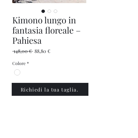
Kimono lungo in
fantasia floreale –
Pahiesa
Prezzo
Prezzo
 148,00 € 
88,80 €
regolare
scontato
Colore
*
Richiedi la tua taglia.
info@polinabbigliamento.it
,
commercialepolin@pec.it