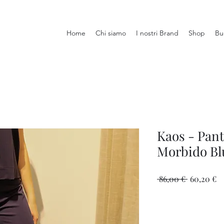
Home
Chi siamo
I nostri Brand
Shop
Bu
Kaos - Pant
Morbido Bl
Prezzo
P
 86,00 € 
60,20 €
regolare
sc