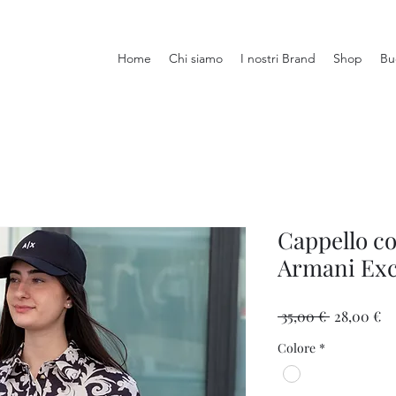
Home
Chi siamo
I nostri Brand
Shop
Bu
Cappello co
Armani Ex
Prezzo
Pr
 35,00 € 
28,00 €
regolare
sc
Colore
*