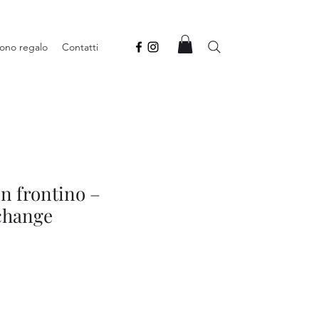
ono regalo
Contatti
n frontino –
change
ezzo
ontato