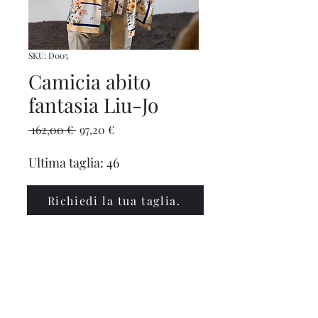
SKU: D005
Camicia abito
fantasia Liu-Jo
Prezzo
Prezzo
 162,00 € 
97,20 €
regolare
scontato
Ultima taglia: 46
Richiedi la tua taglia.
info@polinabbigliamento.it
,
commercialepolin@pec.it