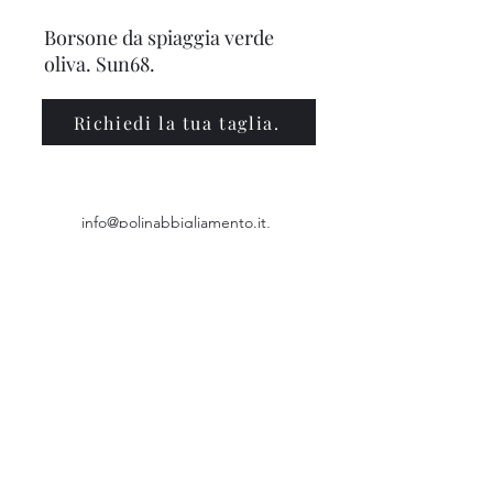
Borsone da spiaggia verde 
oliva. Sun68.
Richiedi la tua taglia.
info@polinabbigliamento.it
,
commercialepolin@pec.it
©2023 by Commerciale Polin Sas di F. Polin e C. - Corso
Mazzini 87 | 31044 Montebelluna ( TV ) C.F.
00062340260
|
P.IVA
00062340260
Privacy Policy
Termini e condizioni di Vendita
Privacy Policy
Cookie Policy