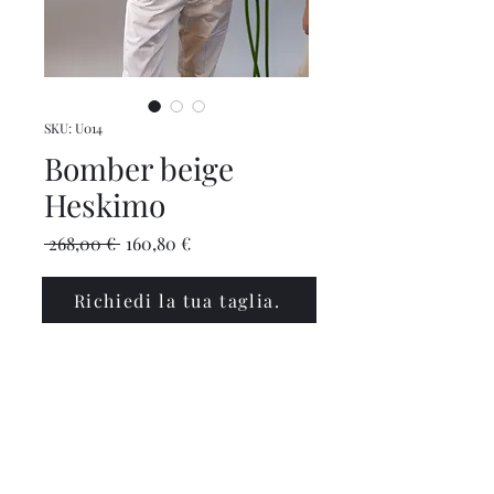
SKU: U014
Bomber beige
Heskimo
Prezzo
Prezzo
 268,00 € 
160,80 €
regolare
scontato
Richiedi la tua taglia.
info@polinabbigliamento.it
,
commercialepolin@pec.it