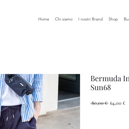
Home
Chi siamo
I nostri Brand
Shop
Bu
Bermuda In
Sun68
Prezzo
P
 80,00 € 
64,00 €
regolare
s