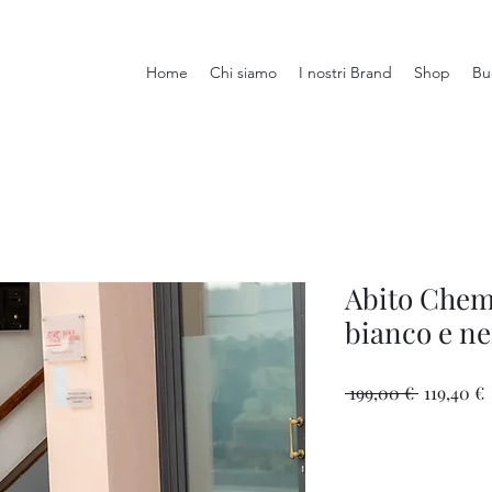
Home
Chi siamo
I nostri Brand
Shop
Bu
Abito Chemi
bianco e ne
Prezzo
 199,00 € 
119,40 €
regolare
s