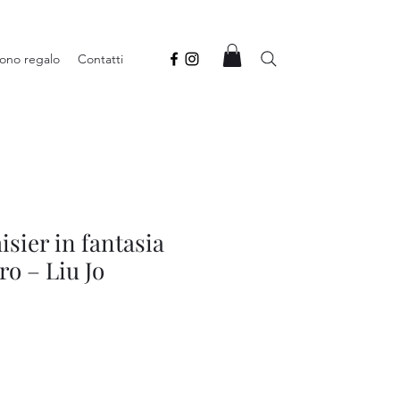
ono regalo
Contatti
sier in fantasia
ro – Liu Jo
Prezzo
contato