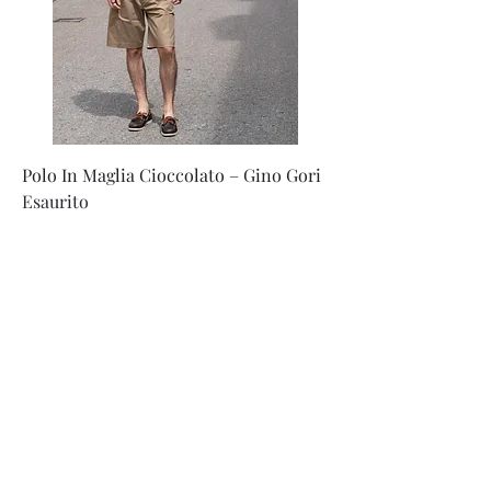
Polo In Maglia Cioccolato – Gino Gori
Esaurito
info@polinabbigliamento.it
,
commercialepolin@pec.it
©2023 by Commerciale Polin Sas di F. Polin e C. - Corso
Mazzini 87 | 31044 Montebelluna ( TV ) C.F.
00062340260
|
P.IVA
00062340260